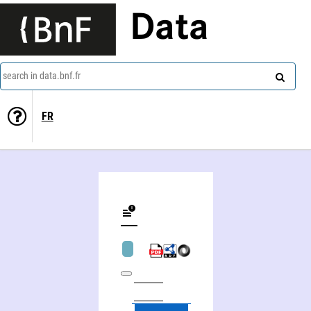
Data
search in data.bnf.fr
FR