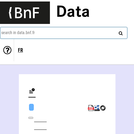
Data
search in data.bnf.fr
FR