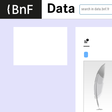
Data
search in data.bnf.fr