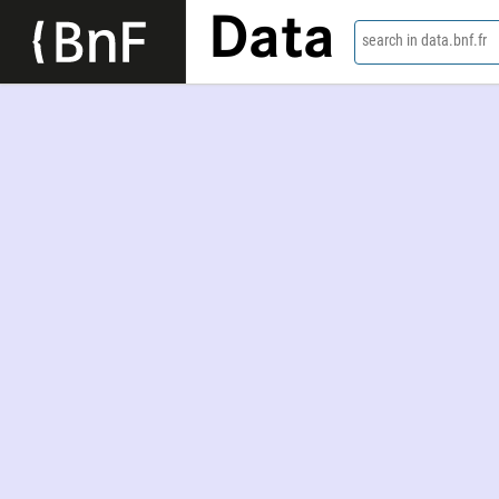
Data
search in data.bnf.fr