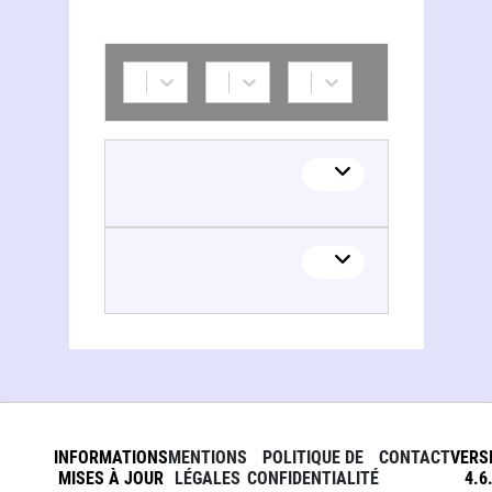
INFORMATIONS
MENTIONS
POLITIQUE DE
CONTACT
VERS
MISES À JOUR
LÉGALES
CONFIDENTIALITÉ
4.6