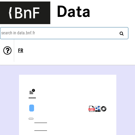
Data
search in data.bnf.fr
FR