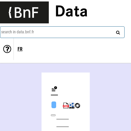
Data
search in data.bnf.fr
FR