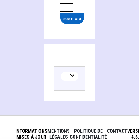
see more
INFORMATIONS
MENTIONS
POLITIQUE DE
CONTACT
VERS
MISES À JOUR
LÉGALES
CONFIDENTIALITÉ
4.6