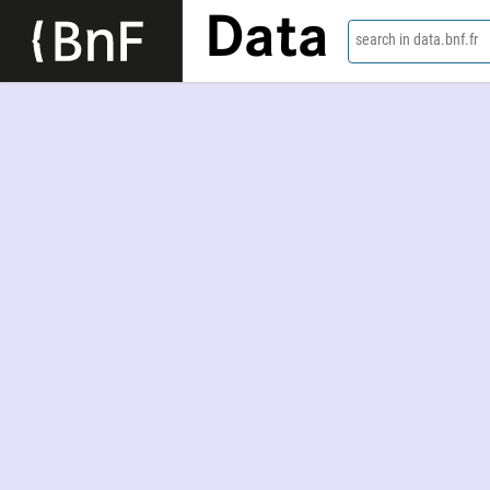
Data
search in data.bnf.fr