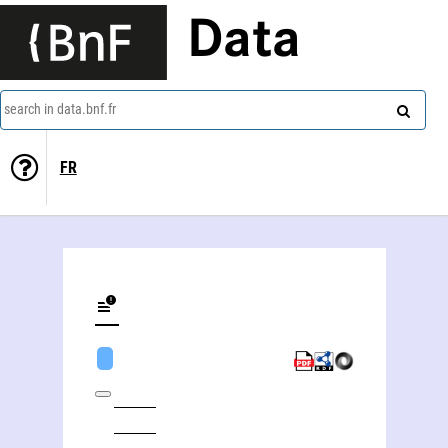
Data
search in data.bnf.fr
FR