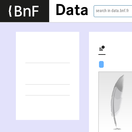
Data
search in data.bnf.fr