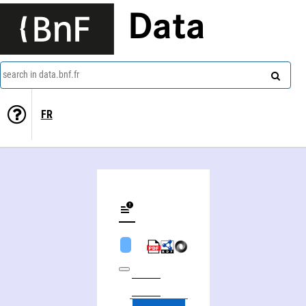
Data
search in data.bnf.fr
FR