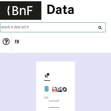
Data
search in data.bnf.fr
FR