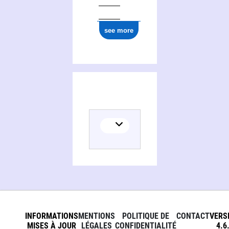
see more
Activities of Groupe Unilogi services
INFORMATIONS
MENTIONS
POLITIQUE DE
CONTACT
VERS
MISES À JOUR
LÉGALES
CONFIDENTIALITÉ
4.6