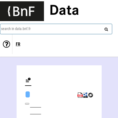
Data
search in data.bnf.fr
FR