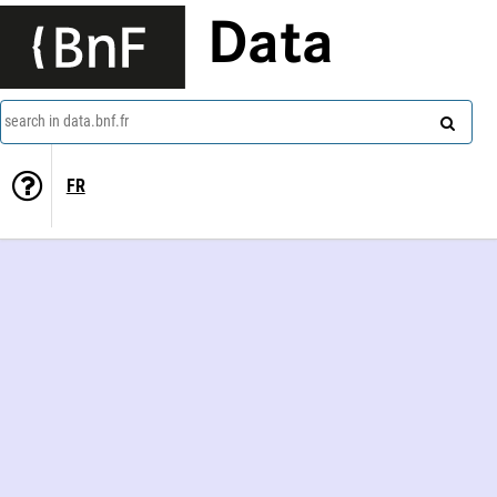
Data
search in data.bnf.fr
FR