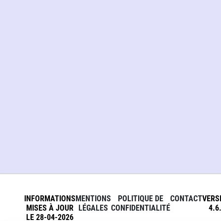
INFORMATIONS
MENTIONS
POLITIQUE DE
CONTACT
VERS
MISES À JOUR
LÉGALES
CONFIDENTIALITÉ
4.6
LE 28-04-2026