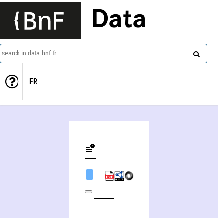
Data
search in data.bnf.fr
FR