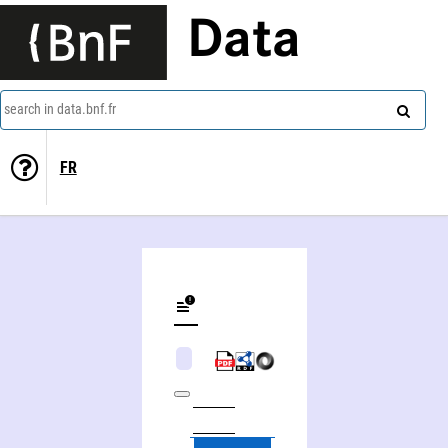
Data
search in data.bnf.fr
FR