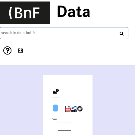
Data
search in data.bnf.fr
FR