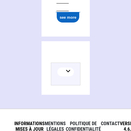
see more
INFORMATIONS
MENTIONS
POLITIQUE DE
CONTACT
VERS
MISES À JOUR
LÉGALES
CONFIDENTIALITÉ
4.6