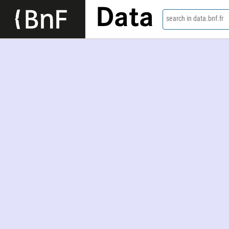
Data
search in data.bnf.fr