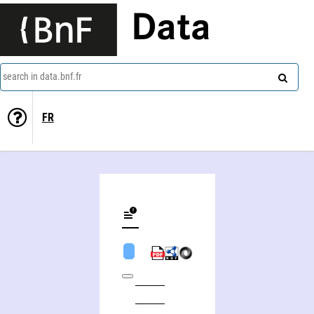
Data
search in data.bnf.fr
FR