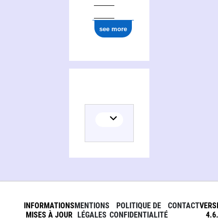
see more
INFORMATIONS
MENTIONS
POLITIQUE DE
CONTACT
VERS
MISES À JOUR
LÉGALES
CONFIDENTIALITÉ
4.6