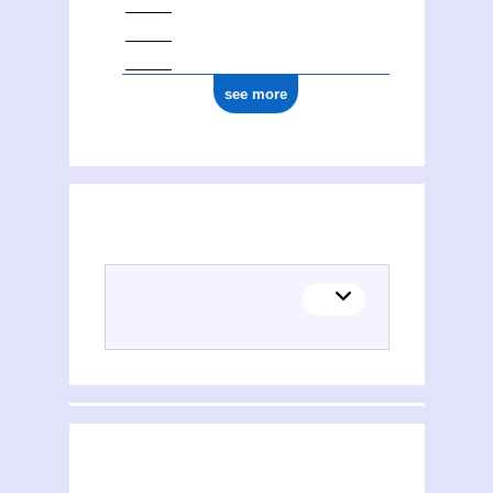
see more
(