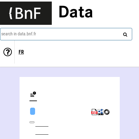
Data
search in data.bnf.fr
FR