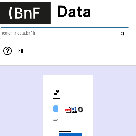
Data
search in data.bnf.fr
FR