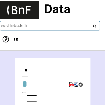
Data
search in data.bnf.fr
FR