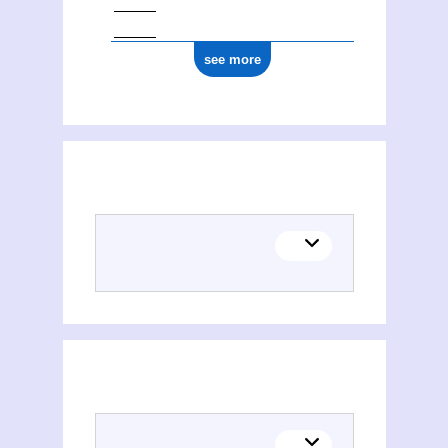
see more
Places