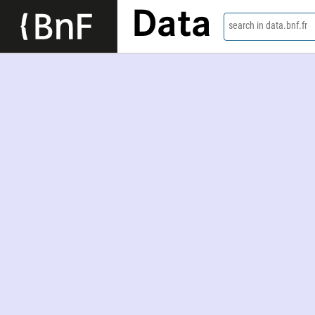
Data
search in data.bnf.fr