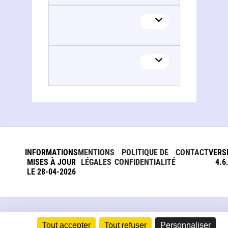
INFORMATIONS
MENTIONS
POLITIQUE DE
CONTACT
VERS
MISES À JOUR
LÉGALES
CONFIDENTIALITÉ
4.6
LE 28-04-2026
Tout accepter
Tout refuser
Personnaliser