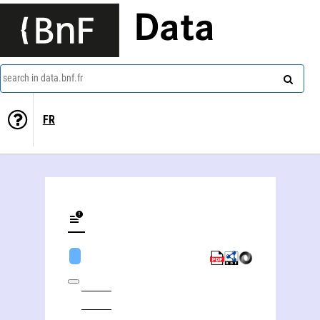
Data
search in data.bnf.fr
FR