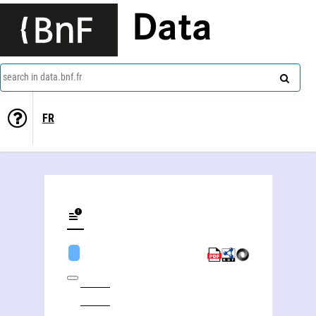
Data
search in data.bnf.fr
FR