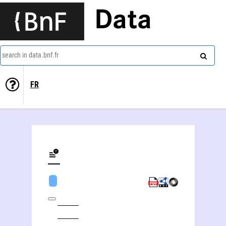
Data
search in data.bnf.fr
FR