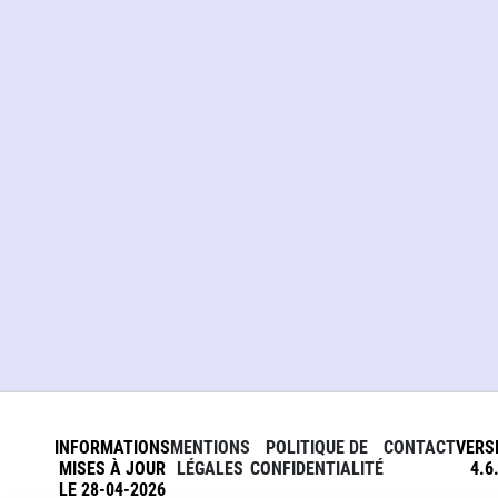
INFORMATIONS
MENTIONS
POLITIQUE DE
CONTACT
VERS
MISES À JOUR
LÉGALES
CONFIDENTIALITÉ
4.6
LE 28-04-2026