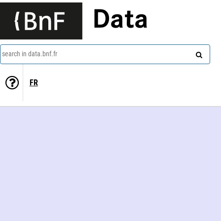
Data
search in data.bnf.fr
FR