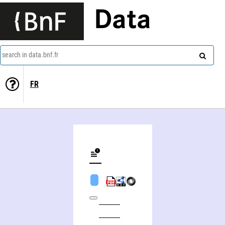
Data
search in data.bnf.fr
FR