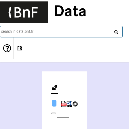
Data
search in data.bnf.fr
FR