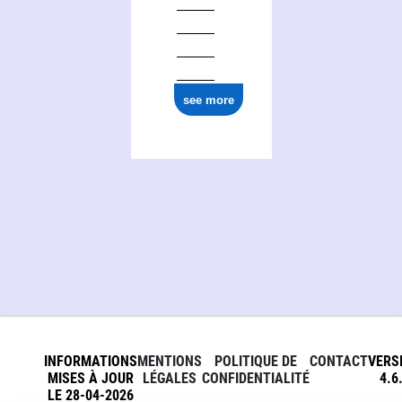
ark:/12148/cb153810577
see more
INFORMATIONS
MENTIONS
POLITIQUE DE
CONTACT
VERS
MISES À JOUR
LÉGALES
CONFIDENTIALITÉ
4.6
LE 28-04-2026