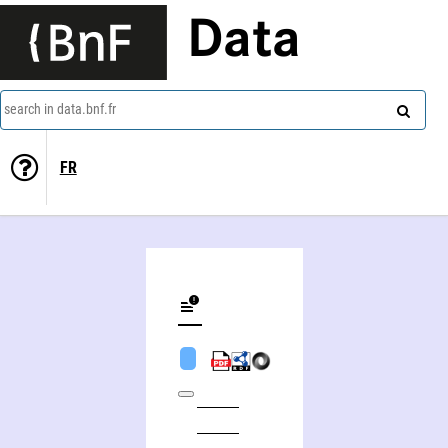
Data
search in data.bnf.fr
FR