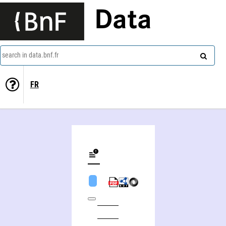
Data
search in data.bnf.fr
FR