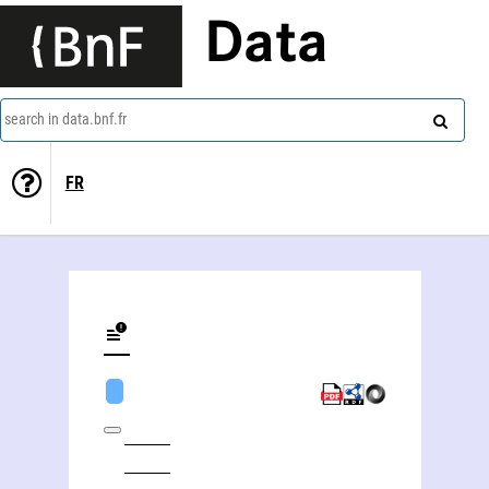
Data
search in data.bnf.fr
FR