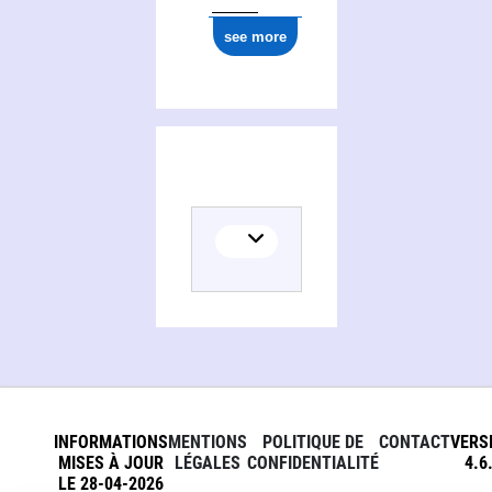
see more
Activities of Jim Curry
INFORMATIONS
MENTIONS
POLITIQUE DE
CONTACT
VERS
MISES À JOUR
LÉGALES
CONFIDENTIALITÉ
4.6
LE 28-04-2026