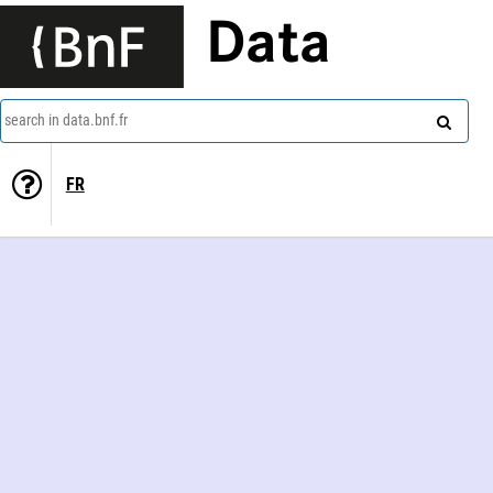
Data
search in data.bnf.fr
FR