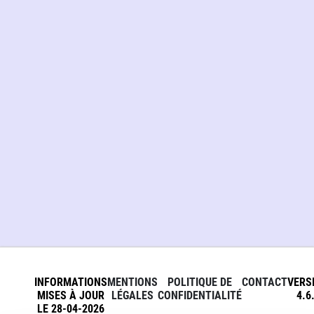
INFORMATIONS
MENTIONS
POLITIQUE DE
CONTACT
VERS
MISES À JOUR
LÉGALES
CONFIDENTIALITÉ
4.6
LE 28-04-2026