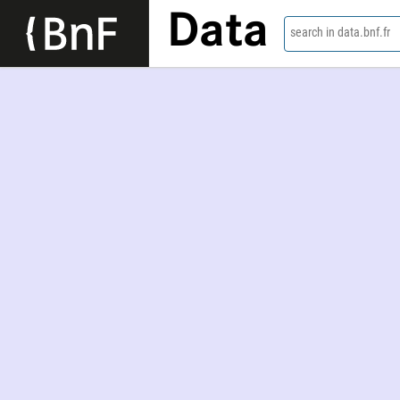
Data
search in data.bnf.fr