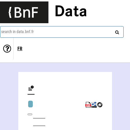
Data
search in data.bnf.fr
FR