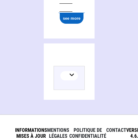
see more
Activities of Barry T. Hargrave
INFORMATIONS
MENTIONS
POLITIQUE DE
CONTACT
VERS
MISES À JOUR
LÉGALES
CONFIDENTIALITÉ
4.6