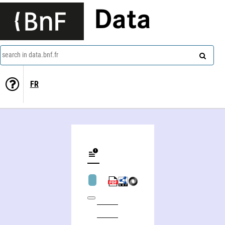
Data
search in data.bnf.fr
FR