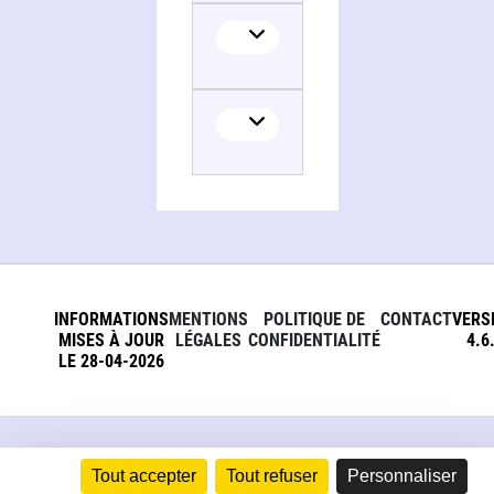
INFORMATIONS
MENTIONS
POLITIQUE DE
CONTACT
VERS
MISES À JOUR
LÉGALES
CONFIDENTIALITÉ
4.6
LE 28-04-2026
Tout accepter
Tout refuser
Personnaliser