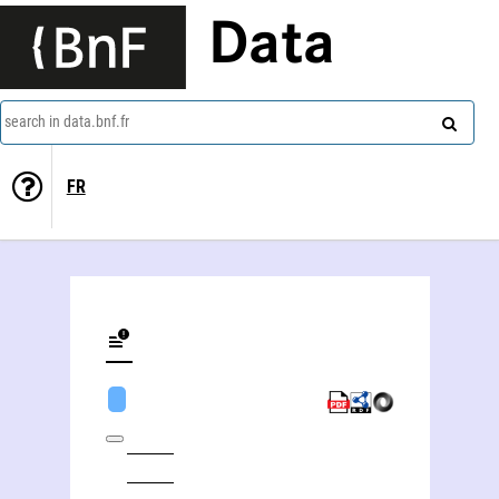
Data
search in data.bnf.fr
FR