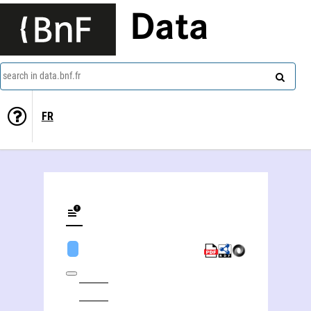
Data
search in data.bnf.fr
FR