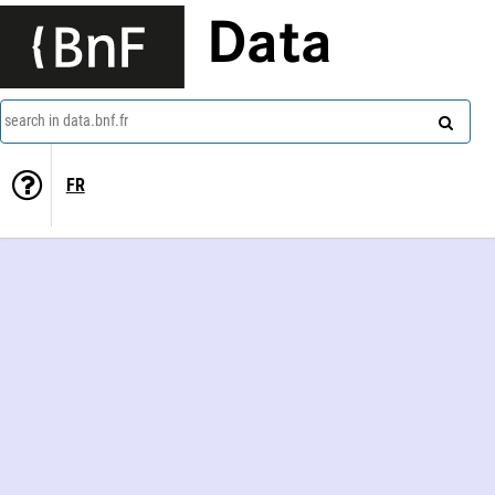
Data
search in data.bnf.fr
FR