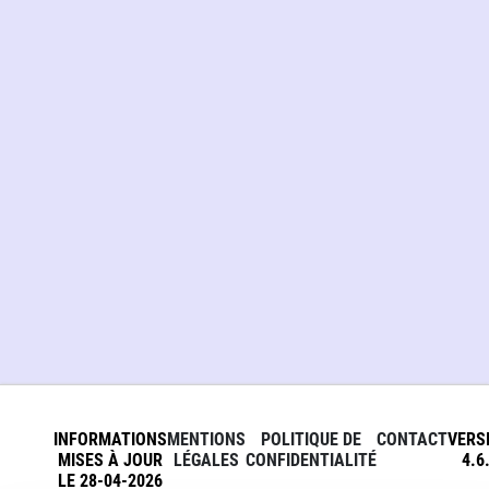
INFORMATIONS
MENTIONS
POLITIQUE DE
CONTACT
VERS
MISES À JOUR
LÉGALES
CONFIDENTIALITÉ
4.6
LE 28-04-2026