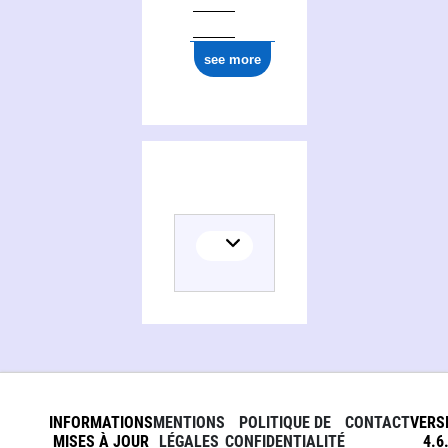
see more
INFORMATIONS
MENTIONS
POLITIQUE DE
CONTACT
VERS
MISES À JOUR
LÉGALES
CONFIDENTIALITÉ
4.6