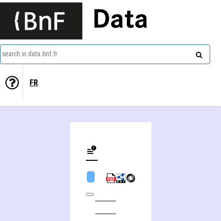
Data
search in data.bnf.fr
FR