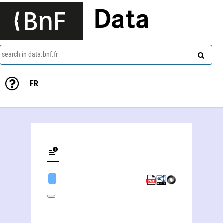
Data
search in data.bnf.fr
FR