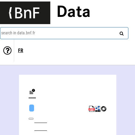
Data
search in data.bnf.fr
FR