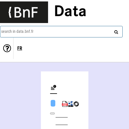
Data
search in data.bnf.fr
FR