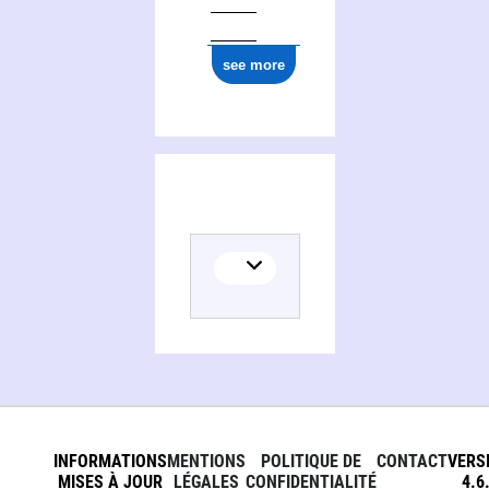
see more
INFORMATIONS
MENTIONS
POLITIQUE DE
CONTACT
VERS
MISES À JOUR
LÉGALES
CONFIDENTIALITÉ
4.6