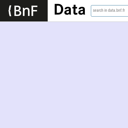
Data
search in data.bnf.fr