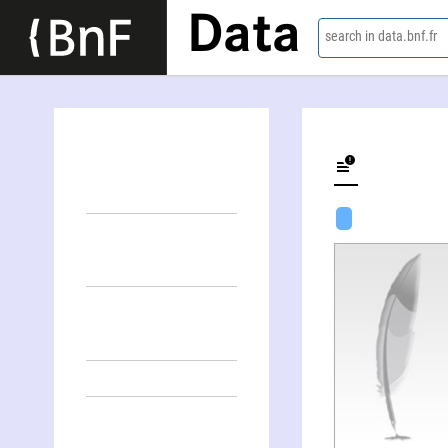
Data
search in data.bnf.fr