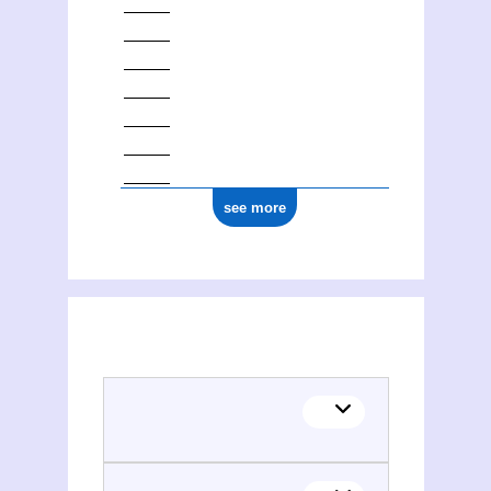
see more
(