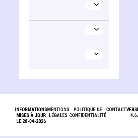
Eva Eglāja-Kristsone
INFORMATIONS
MENTIONS
POLITIQUE DE
CONTACT
VERS
MISES À JOUR
LÉGALES
CONFIDENTIALITÉ
4.6
LE 28-04-2026