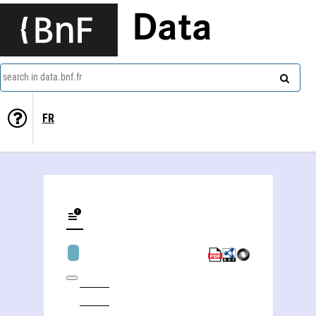
Data
search in data.bnf.fr
FR