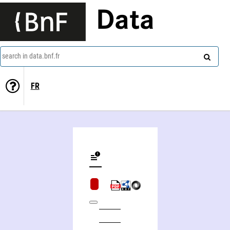
Data
search in data.bnf.fr
FR