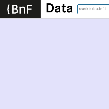
Data
search in data.bnf.fr